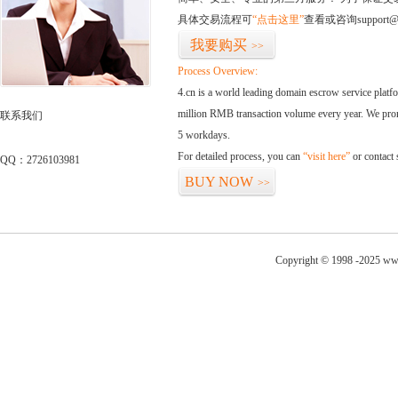
具体交易流程可
“点击这里”
查看或咨询support@
我要购买
>>
Process Overview:
4.cn is a world leading domain escrow service plat
million RMB transaction volume every year. We promi
联系我们
5 workdays.
For detailed process, you can
“visit here”
or contact
QQ：2726103981
BUY NOW
>>
Copyright © 1998 -2025 www