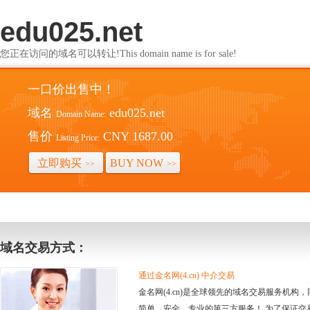
edu025.net
您正在访问的域名可以转让!This domain name is for sale!
一口价出售中！
域名
edu025.net
Domain Name:
售价
CNY 1687.00
Listing Price:
立即购买
BUY NOW
>>
>>
域名交易方式：
通过金名网(4.cn) 中介交易
金名网(4.cn)是全球领先的域名交易服务机
简单、安全、专业的第三方服务！ 为了保证交